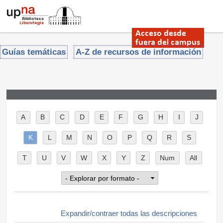
Guías temáticas
A-Z de recursos de información
A
B
C
D
E
F
G
H
I
J
K
L
M
N
O
P
Q
R
S
T
U
V
W
X
Y
Z
Num
All
Expandir/contraer todas las descripciones